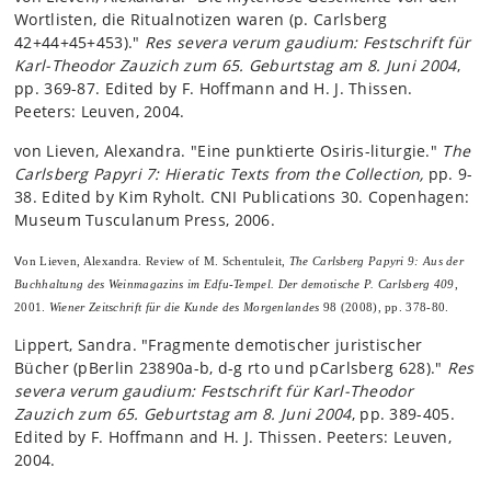
Wortlisten, die Ritualnotizen waren (p. Carlsberg
42+44+45+453)."
Res severa verum gaudium: Festschrift für
Karl-Theodor Zauzich zum 65. Geburtstag am 8. Juni 2004
,
pp. 369-87. Edited by F. Hoffmann and H. J. Thissen.
Peeters: Leuven, 2004.
von Lieven, Alexandra. "Eine punktierte Osiris-liturgie."
The
Carlsberg Papyri 7: Hieratic Texts from the Collection,
pp. 9-
38. Edited by Kim Ryholt. CNI Publications 30. Copenhagen:
Museum Tusculanum Press, 2006.
v
on Lieven, Alexandra. Review of M. Schentuleit,
The Carlsberg Papyri 9: Aus der
Buchhaltung des Weinmagazins im Edfu-Tempel. Der demotische P. Carlsberg 409
,
2001.
Wiener Zeitschrift für die Kunde des Morgenlandes
98 (2008), pp. 378-80.
Lippert, Sandra. "Fragmente demotischer juristischer
Bücher (pBerlin 23890a-b, d-g rto und pCarlsberg 628)."
Res
severa verum gaudium: Festschrift für Karl-Theodor
Zauzich zum 65. Geburtstag am 8. Juni 2004
, pp. 389-405.
Edited by F. Hoffmann and H. J. Thissen. Peeters: Leuven,
2004.