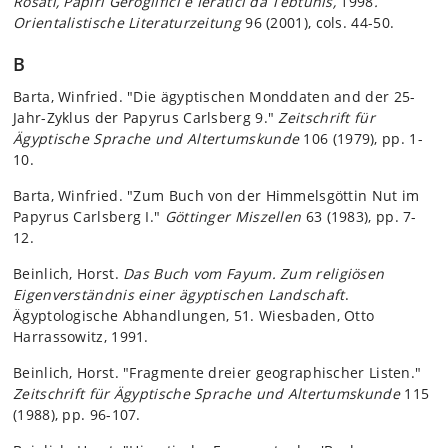
Rosati, Papiri Geroglifici e Ieratici da Tebtunis,
1998
.
Orientalistische Literaturzeitung
96 (2001), cols. 44-50.
B
Barta, Winfried. "Die ägyptischen Monddaten and der 25-
Jahr-Zyklus der Papyrus Carlsberg 9."
Zeitschrift für
Ägyptische Sprache und Altertumskunde
106 (1979), pp. 1-
10.
Barta, Winfried. "Zum Buch von der Himmelsgöttin Nut im
Papyrus Carlsberg I."
Göttinger Miszellen
63 (1983), pp. 7-
12.
Beinlich, Horst.
Das Buch vom Fayum. Zum religiösen
Eigenverständnis einer ägyptischen Landschaft
.
Ägyptologische Abhandlungen, 51. Wiesbaden, Otto
Harrassowitz, 1991.
Beinlich, Horst. "Fragmente dreier geographischer Listen."
Zeitschrift für Ägyptische Sprache und Altertumskunde
115
(1988), pp. 96-107.