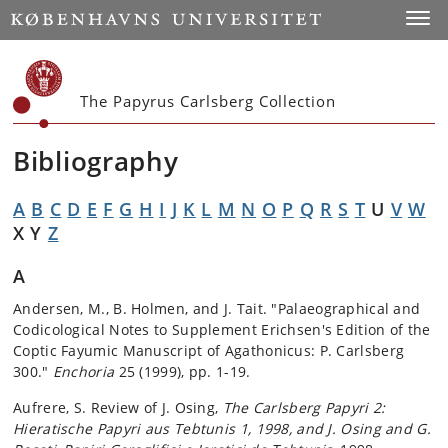
Start
Toggl
The Papyrus Carlsberg Collection
Bibliography
A
B
C
D
E
F
G
H
I
J
K
L
M
N
O
P
Q
R
S
T
U
V
W
X Y
Z
A
Andersen, M., B. Holmen, and J. Tait. "Palaeographical and
Codicological Notes to Supplement Erichsen's Edition of the
Coptic Fayumic Manuscript of Agathonicus: P. Carlsberg
300."
Enchoria
25 (1999), pp. 1-19.
Aufrere, S. Review of J. Osing,
The Carlsberg Papyri 2:
Hieratische Papyri aus Tebtunis 1, 1998, and J. Osing and G.