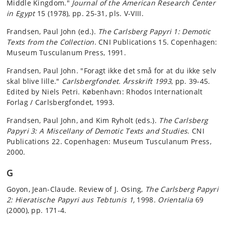
Middle Kingdom."
Journal
of the American Research Center
in Egypt
15 (1978), pp. 25-31, pls. V-VIII.
Frandsen, Paul John (ed.).
The Carlsberg Papyri 1: Demotic
Texts from the Collection
. CNI Publications 15. Copenhagen:
Museum Tusculanum Press, 1991.
Frandsen, Paul John. "Foragt ikke det små for at du ikke selv
skal blive lille."
Carlsbergfondet. Årsskrift 1993
, pp. 39-45.
Edited by Niels Petri. København: Rhodos Internationalt
Forlag / Carlsbergfondet, 1993.
Frandsen, Paul John, and Kim Ryholt (eds.).
The Carlsberg
Papyri 3: A Miscellany of Demotic Texts and Studies
. CNI
Publications 22. Copenhagen: Museum Tusculanum Press,
2000.
G
Goyon, Jean-Claude. Review of J. Osing,
The Carlsberg Papyri
2: Hieratische Papyri aus Tebtunis 1,
1998
. Orientalia
69
(2000), pp. 171-4.