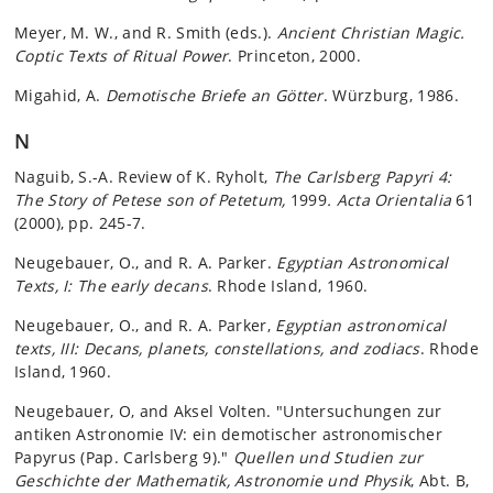
Meyer, M. W., and R. Smith (eds.).
Ancient Christian Magic.
Coptic Texts of Ritual Power
. Princeton, 2000.
Migahid, A.
Demotische Briefe an Götter
. Würzburg, 1986.
N
Naguib, S.-A. Review of K. Ryholt,
The Carlsberg Papyri 4:
The Story of Petese son of Petetum,
1999
. Acta Orientalia
61
(2000), pp. 245-7.
Neugebauer, O., and R. A. Parker.
Egyptian Astronomical
Texts, I: The early decans
. Rhode Island, 1960.
Neugebauer, O., and R. A. Parker,
Egyptian astronomical
texts, III: Decans, planets, constellations, and zodiacs
. Rhode
Island, 1960.
Neugebauer, O, and Aksel Volten. "Untersuchungen zur
antiken Astronomie IV: ein demotischer astronomischer
Papyrus (Pap. Carlsberg 9)."
Quellen und Studien zur
Geschichte der Mathematik, Astronomie und Physik
, Abt. B,