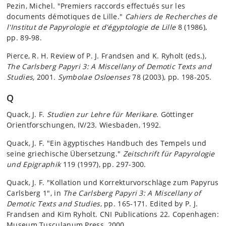
Pezin, Michel. "Premiers raccords effectués sur les
documents démotiques de Lille."
Cahiers de Recherches de
l'Institut de Papyrologie et d'égyptologie de Lille
8 (1986),
pp. 89-98.
Pierce, R. H. Review of P. J. Frandsen and K. Ryholt (eds.),
The Carlsberg Papyri 3: A Miscellany of Demotic Texts and
Studies,
2001
. Symbolae Osloenses
78 (2003), pp. 198-205.
Q
Quack, J. F.
Studien zur Lehre für Merikare
. Göttinger
Orientforschungen, IV/23. Wiesbaden, 1992.
Quack, J. F. "Ein ägyptisches Handbuch des Tempels und
seine griechische Übersetzung."
Zeitschrift für Papyrologie
und Epigraphik
119 (1997), pp. 297-300.
Quack, J. F. "Kollation und Korrekturvorschläge zum Papyrus
Carlsberg 1", in
The Carlsberg Papyri 3: A Miscellany of
Demotic Texts and Studies
, pp. 165-171. Edited by P. J.
Frandsen and Kim Ryholt. CNI Publications 22. Copenhagen:
Museum Tusculanum Press, 2000.