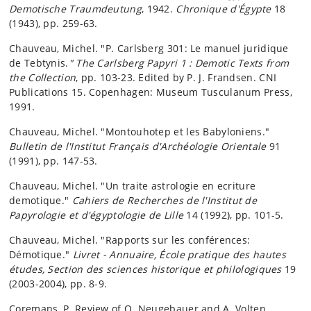
Demotische Traumdeutung
, 1942.
Chronique d'Égypte
18
(1943), pp. 259-63.
Chauveau, Michel. "P. Carlsberg 301: Le manuel juridique
de Tebtynis.
" The Carlsberg Papyri 1 : Demotic Texts from
the Collection
, pp. 103-23. Edited by P. J. Frandsen. CNI
Publications 15. Copenhagen: Museum Tusculanum Press,
1991.
Chauveau, Michel. "Montouhotep et les Babyloniens."
Bulletin de l'Institut Français d'Archéologie Orientale
91
(1991), pp. 147-53.
Chauveau, Michel. "Un traite astrologie en ecriture
demotique."
Cahiers de Recherches de l'Institut de
Papyrologie et d'égyptologie de Lille
14 (1992), pp. 101-5.
Chauveau, Michel. "Rapports sur les conférences:
Démotique."
Livret - Annuaire, École pratique des hautes
études, Section des sciences historique et philologiques
19
(2003-2004), pp. 8-9.
Coremans, P. Review of O. Neugebauer and A. Volten,