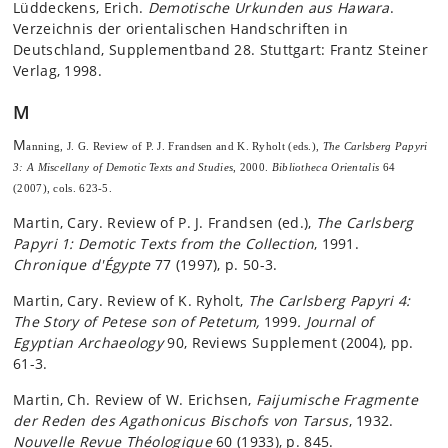
Lüddeckens, Erich.
Demotische Urkunden aus Hawara
.
Verzeichnis der orientalischen Handschriften in
Deutschland, Supplementband 28. Stuttgart: Frantz Steiner
Verlag, 1998.
M
M
anning, J. G. Review of P. J. Frandsen and K. Ryholt (eds.),
The Carlsberg Papyri
3: A Miscellany of Demotic Texts and Studies
, 2000.
Bibliotheca Orientalis
64
(2007), cols. 623-5.
Martin, Cary. Review of P. J. Frandsen (ed.),
The Carlsberg
Papyri 1: Demotic Texts from the Collection
, 1991.
Chronique d'Égypte
77 (1997), p. 50-3.
Martin, Cary. Review of K. Ryholt,
The Carlsberg Papyri 4:
The Story of Petese son of Petetum,
1999
. Journal of
Egyptian Archaeology
90, Reviews Supplement (2004), pp.
61-3.
Martin, Ch. Review of W. Erichsen,
Faijumische Fragmente
der Reden des Agathonicus Bischofs von Tarsus
, 1932.
Nouvelle Revue Théologique
60 (1933), p. 845.