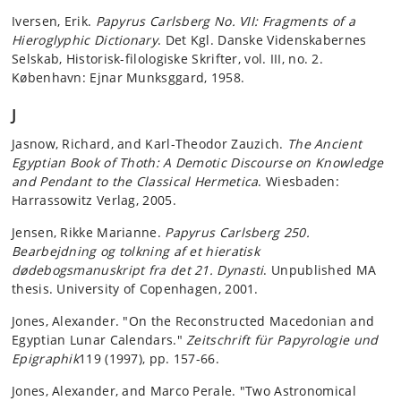
Iversen, Erik.
Papyrus Carlsberg No. VII: Fragments of a
Hieroglyphic Dictionary
. Det Kgl. Danske Videnskabernes
Selskab, Historisk-filologiske Skrifter, vol. III, no. 2.
København: Ejnar Munksggard, 1958.
J
Jasnow, Richard, and Karl-Theodor Zauzich.
The Ancient
Egyptian Book of Thoth: A Demotic Discourse on Knowledge
and Pendant to the Classical Hermetica
. Wiesbaden:
Harrassowitz Verlag, 2005.
Jensen, Rikke Marianne.
Papyrus Carlsberg 250.
Bearbejdning og tolkning af et hieratisk
dødebogsmanuskript fra det 21. Dynasti
. Unpublished MA
thesis. University of Copenhagen, 2001.
Jones, Alexander. "On the Reconstructed Macedonian and
Egyptian Lunar Calendars."
Zeitschrift für Papyrologie und
Epigraphik
119 (1997), pp. 157-66.
Jones, Alexander, and Marco Perale. "Two Astronomical