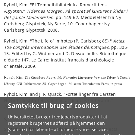
Ryholt, Kim. "Et Tempelbibliotek fra Romertidens
Ægypten."
Tidernes Morgen. På sporet af kulturens kilder i
det gamle Mellemøsten
, pp. 149-62. Meddelelser fra Ny
Carlsberg Glyptotek, Ny Serie, 10. Copenhagen: Ny
Carlsberg Glyptotek, 2008.
Ryholt, Kim. "The Life of Imhotep (P. Carlsberg 85)."
Actes,
10e congrès international des études démotiques
, pp. 305-
15. Edited by G. Widmer and D. Devauchelle. Bibliothèque
d'étude 147. Le Caire: Institut francais d'archéologie
orientale, 2009.
R
yholt, Kim.
The Carlsberg Papyri 10: Narrative Literature from the Tebtunis Temple
Library.
CNI Publications 35. Copenhagen: Museum Tusculanum Press, in press.
Ryholt, Kim, and J. F. Quack. "Fortællinger fra Carsten
Niebuhr Instituttets samling af demotisk litteratur."
Samtykke til brug af cookies
Papyrus
16.1 (København, 1996), pp. 17-23.
Universitetet bruger tredjepartsprodukter til at
S
registrere brugernes adfærd på hjemmesiden
Sainte Fare Garnot, Jean. Review of A. Volten, Analecta
(statistik) for løbende at forbedre vores service.