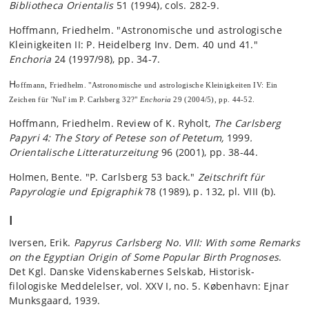
Bibliotheca Orientalis
51 (1994), cols. 282-9.
Hoffmann, Friedhelm. "Astronomische und astrologische
Kleinigkeiten II: P. Heidelberg Inv. Dem. 40 und 41."
Enchoria
24 (1997/98), pp. 34-7.
H
offmann, Friedhelm. "Astronomische und astrologische Kleinigkeiten IV: Ein
Zeichen für 'Nul' im P. Carlsberg 32?"
Enchoria
29 (2004/5), pp. 44-52.
Hoffmann, Friedhelm. Review of K. Ryholt,
The Carlsberg
Papyri 4: The Story of Petese son of Petetum,
1999
.
Orientalische Litteraturzeitung
96 (2001), pp. 38-44.
Holmen, Bente. "P. Carlsberg 53 back."
Zeitschrift für
Papyrologie und Epigraphik
78 (1989), p. 132, pl. VIII (b).
I
Iversen, Erik.
Papyrus Carlsberg No. VIII: With some Remarks
on the Egyptian Origin of Some Popular Birth Prognoses
.
Det Kgl. Danske Videnskabernes Selskab, Historisk-
filologiske Meddelelser, vol. XXV I, no. 5. København: Ejnar
Munksgaard, 1939.