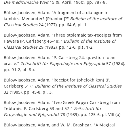
Die medizinische Welt
15 (9. April, 1960), pp. 787-8.
Bülow-Jacobsen, Adam. "A fragment of a dialogue in
iambics. Menander? [Phanion]?"
Bulletin of the Institute of
Classical Studies
24 (1977), pp. 64-6, pl. 1.
Bülow-Jacobsen, Adam. "Three ptolemaic tax-receipts from
Hawara (P. Carlsberg 46-48)."
Bulletin of the Institute of
Classical Studies
29 (1982), pp. 12-6, pls. 1-2.
Bülow-Jacobsen, Adam. "P. Carlsberg 24: question to an
oracle."
Zeitschrift für Papyrologie und Epigraphik
57 (1984),
pp. 91-2, pl. 8b.
Bülow-Jacobsen, Adam. "Receipt for [phelokhikon] (P.
Carlsberg 51)."
Bulletin of the Institute of Classical Studies
32 (1985), pp. 45-8, pl. 3.
Bülow-Jacobsen, Adam. "Two Greek Papyri Carlsberg from
Tebtunis: P. Carlsberg 53 and 57."
Zeitschrift für
Papyrologie und Epigraphik
78 (1989), pp. 125-6, pl. VIII (a).
Bülow-Jacobsen, Adam, and W. M. Brashear. "A Magical