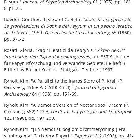
Fayum."
Journal of Egyptian Archaeology
61 (1975), pp. 181-
8, pl. 25.
Roeder, Günther. Review of G. Botti,
Analecta aegyptiaca 8:
La glorificazione di Sobk e del Fayyum in un papiro ieratico
da Tebtynis,
1959
. Orientalische Literaturzeitung
55 (1960),
pp. 370-2.
Rosati, Gloria. "Papiri ieratici da Tebtynis."
Akten des 21.
Internationalen Papyrologenkongresses
, pp. 867-9. Archiv
für Papyrusforschung und verwandte Gebiete, Beiheft 3.
Edited by Bärbel Kramer. Stuttgart: Teubner, 1997.
Ryholt, Kim. "A Parallel to the Inaros Story of P. Krall (P.
Carlsberg 456 + P. CtYBR 4513)."
Journal of Egyptian
Archaeology
84 (1998), pp. 151-69.
Ryholt, Kim. "A Demotic Version of Nectanebos" Dream (P.
Carlsberg 562)."
Zeitschrift für Papyrologie und Epigraphik
122 (1998), pp. 197-200.
Ryholt, Kim. "[En demotisk bog om drømmetydning.] Fra
samlingen af Carlsberg Papyri."
Papyrus
18.2 (1998), pp. 41-