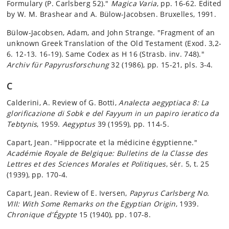
Formulary (P. Carlsberg 52)."
Magica Varia
, pp. 16-62. Edited
by W. M. Brashear and A. Bülow-Jacobsen. Bruxelles, 1991.
Bülow-Jacobsen, Adam, and John Strange. "Fragment of an
unknown Greek Translation of the Old Testament (Exod. 3,2-
6. 12-13. 16-19). Same Codex as H 16 (Strasb. inv. 748)."
Archiv für Papyrusforschung
32 (1986), pp. 15-21, pls. 3-4.
C
Calderini, A. Review of G. Botti,
Analecta aegyptiaca 8: La
glorificazione di Sobk e del Fayyum in un papiro ieratico da
Tebtynis
, 1959.
Aegyptus
39 (1959), pp. 114-5.
Capart, Jean. "Hippocrate et la médicine égyptienne."
Académie Royale de Belgique: Bulletins de la Classe des
Lettres et des Sciences Morales et Politiques
, sér. 5, t. 25
(1939), pp. 170-4.
Capart, Jean. Review of E. Iversen,
Papyrus Carlsberg No.
VIII: With Some Remarks on the Egyptian Origin
, 1939.
Chronique d'Égypte
15 (1940), pp. 107-8.