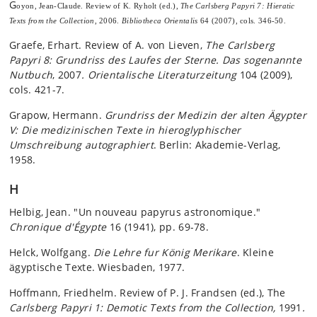
G
oyon, Jean-Claude.
Review of K. Ryholt (ed.),
The Carlsberg Papyri 7: Hieratic
Texts from the Collection
, 2006.
Bibliotheca Orientalis
64 (2007), cols. 346-50.
Graefe, Erhart. Review of A. von Lieven,
The Carlsberg
Papyri 8: Grundriss des Laufes der Sterne. Das sogenannte
Nutbuch
, 2007
. Orientalische Literaturzeitung
104 (2009),
cols. 421-7.
Grapow, Hermann.
Grundriss der Medizin der alten Ägypter
V: Die medizinischen Texte in hieroglyphischer
Umschreibung autographiert
. Berlin: Akademie-Verlag,
1958.
H
Helbig, Jean. "Un nouveau papyrus astronomique."
Chronique d'Égypte
16 (1941), pp. 69-78.
Helck, Wolfgang.
Die Lehre fur König Merikare
. Kleine
ägyptische Texte. Wiesbaden, 1977.
Hoffmann, Friedhelm. Review of P. J. Frandsen (ed.), The
Carlsberg Papyri 1: Demotic Texts from the Collection,
1991
.