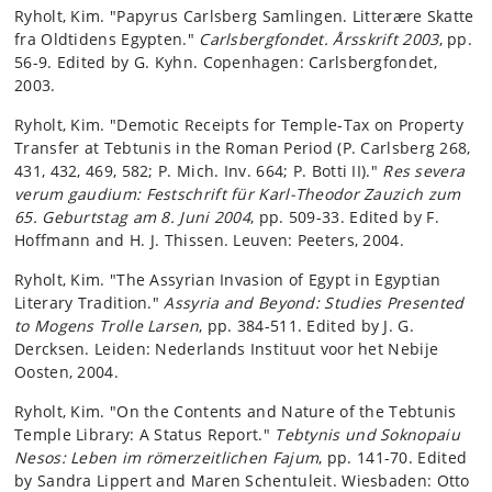
Ryholt, Kim. "Papyrus Carlsberg Samlingen. Litterære Skatte
fra Oldtidens Egypten."
Carlsbergfondet. Årsskrift 2003
, pp.
56-9. Edited by G. Kyhn. Copenhagen: Carlsbergfondet,
2003.
Ryholt, Kim. "Demotic Receipts for Temple-Tax on Property
Transfer at Tebtunis in the Roman Period (P. Carlsberg 268,
431, 432, 469, 582; P. Mich. Inv. 664; P. Botti II)."
Res severa
verum gaudium: Festschrift für Karl-Theodor Zauzich zum
65. Geburtstag am 8. Juni 2004
, pp. 509-33. Edited by F.
Hoffmann and H. J. Thissen. Leuven: Peeters, 2004.
Ryholt, Kim. "The Assyrian Invasion of Egypt in Egyptian
Literary Tradition."
Assyria and Beyond: Studies Presented
to Mogens Trolle Larsen
, pp. 384-511. Edited by J. G.
Dercksen. Leiden: Nederlands Instituut voor het Nebije
Oosten, 2004.
Ryholt, Kim. "On the Contents and Nature of the Tebtunis
Temple Library: A Status Report."
Tebtynis und Soknopaiu
Nesos: Leben im römerzeitlichen Fajum
, pp. 141-70. Edited
by Sandra Lippert and Maren Schentuleit. Wiesbaden: Otto