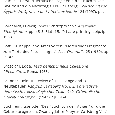
Beinlich, Horst. "Hieratische Fragmente des 'Buches vom
Fayum' und ein Nachtrag zu BF Carlsberg."
Zeitschrift für
Ägyptische Sprache und Altertumskunde
124 (1997), pp. 1-
22.
Borchardt, Ludwig. "Zwei Schriftproben."
Allerhand
Kleinigkeiten,
pp. 45-5, Blatt 15. [Private printing: Leipzip,
1933.]
Botti, Giuseppe, and Aksel Volten. "Florentiner Fragmente
zum Texte des Pap. Insinger."
Acta Orientalia
25 (1960), pp.
29-42.
Bresciani, Edda.
Testi demotici nella Collezione
Michaelides.
Roma, 1963.
Brunner, Helmut. Review of H. O. Lange and O.
Neugebauer,
Papyrus Carlsberg No. I: Ein hieratisch-
demotischer kosmologischer Text
, 1940.
Orientalische
Literaturzeitung
45 (1942), pp. 31-4.
Buchheim, Liselotte, "Das "Buch von den Augen" und die
Geburtsprognosen. Zwanzig Jahre Papyrus Carlsberg VIII."