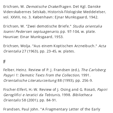
Erichsen, W.
Demotische Orakelfragen
. Det Kgl. Danske
Videnskabernes Selskab, Historisk-filologiske Meddelelser,
vol. XXVIII, no. 3. København: Ejnar Munksgaard, 1942.
Erichsen, W. "Zwei demotische Briefe."
Studia orientalia
Ioanni Pedersen septuagenario
, pp. 97-104, w. plate.
Hauniae: Einar Munksgaard, 1953.
Erichsen, Wolja. "Aus einem Koptischen Arzneibuch."
Acta
Orientalia
27 (1963), pp. 23-45, w. plates.
F
Felber, Heinz. Review of P. J. Frandsen (ed.),
The Carlsberg
Papyri 1: Demotic Texts from the Collection
, 1991.
Orientalische Literaturzeitung
88 (1993), pp. 256-9.
Fischer-Elfert, H.-W. Review of J. Osing and G. Rosati,
Papiri
Geroglifici e Ieratici da Tebtunis
, 1998.
Bibliotheca
Orientalis
58 (2001), pp. 84-91.
Frandsen, Paul John. "A Fragmentary Letter of the Early