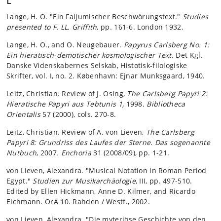
L
Lange, H. O. "Ein Faijumischer Beschwörungstext."
Studies
presented to F. LL. Griffith
, pp. 161-6. London 1932.
Lange, H. O., and O. Neugebauer.
Papyrus Carlsberg No. 1:
Ein hieratisch-demotischer kosmologischer Text
. Det Kgl.
Danske Videnskabernes Selskab, Histotisk-filologiske
Skrifter, vol. I, no. 2. København: Ejnar Munksgaard, 1940.
Leitz, Christian. Review of J. Osing,
The Carlsberg Papyri 2:
Hieratische Papyri aus Tebtunis 1,
1998
. Bibliotheca
Orientalis
57 (2000), cols. 270-8.
Leitz, Christian. Review of A. von Lieven,
The Carlsberg
Papyri 8: Grundriss des Laufes der Sterne. Das sogenannte
Nutbuch
, 2007
. Enchoria
31 (2008/09), pp. 1-21.
von Lieven, Alexandra. "Musical Notation in Roman Period
Egypt."
Studien zur Musikarchäologie
, III, pp. 497-510.
Edited by Ellen Hickmann, Anne D. Kilmer, and Ricardo
Eichmann. OrA 10. Rahden / Westf., 2002.
von Lieven, Alexandra. "Die myteriöse Geschichte von den