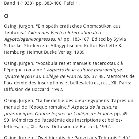
Band 4 (1938), pp. 383-406, Tafel 1.
O
Osing, Jürgen. "Ein späthieratisches Onomastikon aus
Tebtunis."
Akten des Vierten Internationalen
Ägyptologenkongresses, III
, pp. 183-187. Edited by Sylvia
Schoske. Studien zur Altägyptischen Kultur Beihefte 3.
Hamburg: Helmut Buske Verlag, 1989.
Osing, Jürgen. "Vocabulaires et manuels sacerdotaux à
l'époque romaine."
Aspects de la culture pharaonique.
Quatre leçons au Collège de France
, pp. 37-48. Mémoires de
l'académie des inscriptions et belles-lettres, n.s., XII. Paris:
Diffusion de Boccard, 1992.
Osing, Jürgen. "La hiérachie des dieux égyptiens d'après un
manuel de l'époque romaine."
Aspects de la culture
pharaonique. Quatre leçons au Collège de France
, pp. 49-
59. Mémoires de l'académie des inscriptions et belles-
lettres, n.s., XII. Paris: Diffusion de Boccard, 1992.
Osing, Jürgen, "Zwei hieratische Papyri aus Tebtunis."
Atti