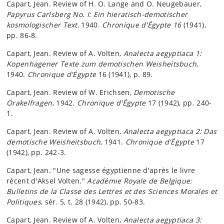
Capart, Jean. Review of H. O. Lange and O. Neugebauer,
Papyrus Carlsberg No. I: Ein hieratisch-demotischer
kosmologischer Text
, 1940.
Chronique d'Égypte 16
(1941),
pp. 86-8.
Capart, Jean. Review of A. Volten,
Analecta aegyptiaca 1:
Kopenhagener Texte zum demotischen Weisheitsbuch
,
1940.
Chronique d'Égypte
16 (1941), p. 89.
Capart, Jean. Review of W. Erichsen,
Demotische
Orakelfragen
, 1942.
Chronique d'Égypte
17 (1942), pp. 240-
1.
Capart, Jean. Review of A. Volten,
Analecta aegyptiaca 2: Das
demotische Weisheitsbuch
, 1941.
Chronique d'Égypte
17
(1942), pp. 242-3.
Capart, Jean. "Une sagesse égyptienne d'après le livre
récent d'Aksel Volten."
Académie Royale de Belgique:
Bulletins de la Classe des Lettres et des Sciences Morales et
Politiques
, sér. 5, t. 28 (1942), pp. 50-83.
Capart, Jean. Review of A. Volten,
Analecta aegyptiaca 3: