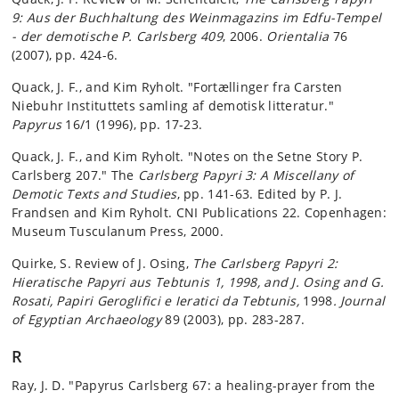
9: Aus der Buchhaltung des Weinmagazins im Edfu-Tempel
- der demotische P. Carlsberg 409
, 2006.
Orientalia
76
(2007), pp. 424-6.
Quack, J. F., and Kim Ryholt. "Fortællinger fra Carsten
Niebuhr Instituttets samling af demotisk litteratur."
Papyrus
16/1 (1996), pp. 17-23.
Quack, J. F., and Kim Ryholt. "Notes on the Setne Story P.
Carlsberg 207." The
Carlsberg Papyri 3: A Miscellany of
Demotic Texts and Studies
, pp. 141-63. Edited by P. J.
Frandsen and Kim Ryholt. CNI Publications 22. Copenhagen:
Museum Tusculanum Press, 2000.
Quirke, S. Review of J. Osing,
The Carlsberg Papyri 2:
Hieratische Papyri aus Tebtunis 1, 1998, and J. Osing and G.
Rosati, Papiri Geroglifici e Ieratici da Tebtunis,
1998
. Journal
of Egyptian Archaeology
89 (2003), pp. 283-287.
R
Ray, J. D. "Papyrus Carlsberg 67: a healing-prayer from the