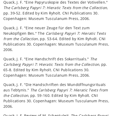
Quack, J. F. "Eine Papyruskopie des Textes der Votivellen."
The Carlsberg Papyri 7: Hieratic Texts from the Collection
,
pp. 39-52. Edited by Kim Ryholt. CNI Publications 30.
Copenhagen: Museum Tusculanum Press, 2006.
Quack, J. F. "Eine neuer Zeuge für den Text zum
Neuköpfigen Bes." The
Carlsberg Papyri 7: Hieratic Texts
from the Collection
, pp. 53-64. Edited by Kim Ryholt. CNI
Publications 30. Copenhagen: Museum Tusculanum Press,
2006.
Quack, J. F. "Eine Handschrift des Sokarrituals."
The
Carlsberg Papyri 7: Hieratic Texts from the Collection
, pp.
65-8. Edited by Kim Ryholt. CNI Publications 30.
Copenhagen: Museum Tusculanum Press, 2006.
Quack, J. F. "Die Handschriften des Mundöffnungsrituals
aus Tebtynis."
The Carlsberg Papyri 7: Hieratic Texts from
the Collection
, pp. 59-160. Edited by Kim Ryholt. CNI
Publications 30. Copenhagen: Museum Tusculanum Press,
2006.
Quack, J. F. Review of M. Schentuleit,
The Carlsberg Papyri