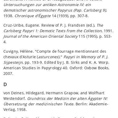
Untersuchungen zur antiken Astronomie IV: ein
demotischer astronomischer Papyrus (Pap. Carlsberg 9)
,
1938.
Chronique d'Égypte
14 (1939), pp. 307-8.
Cruz-Uribe, Eugene. Review of P. J. Frandsen (ed.),
The
Carlsberg Papyri 1: Demotic Texts from the Collection
, 1991.
Journal of the American Oriental Society
115 (1995), p. 553-
4.
Cuvigny, Hélène. "Compte de fourrage mentionnant des
chevaux d’Asturie (
asturcones
)."
Papyri in Memory of P. J.
Sijpesteijn
, pp. 193-9. Edited by J. B. Sirks and K. A. Worp.
American Studies in Papyrology 40. Oxford: Oxbow Books,
2007.
D
von Deines, Hildegard, Hermann Grapow, and Wolfhart
Westendorf.
Grundriss der Medizin der alten Ägypter IV:
Übersetzung der medizinischen Texte
. Berlin: Akademie-
Verlag, 1958.