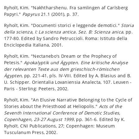
Ryholt, Kim. "Nakhtharshenu. Fra samlingen af Carlsberg
Papyri."
Papyrus
21.1 (2001), p. 37.
Ryholt, Kim. "Documenti storici e leggende demotici."
Storia
della scienza, I: La scienza antica. Sez. B: Scienza anica
, pp.
177-80. Edited by Sandro Petruccioli. Roma: Istituto della
Enciclopedia Italiana, 2001.
Ryholt, Kim. "Nectanebo's Dream or the Prophecy of
Petesis."
Apokalyptik und Ägypten. Eine kritische Analyse
der relevanten Texte aus dem grieschisch-römischen
Ägypten
, pp. 221-41, pls. IV-VIII. Edited by A. Blasius and B.
U. Schipper. Orientalia Lovaniensia Analecta, 107. Leuven -
Paris - Sterling: Peeters, 2002.
Ryholt, Kim. "An Elusive Narrative Belonging to the Cycle of
Stories about the Priesthood at Heliopolis."
Acts of the
Seventh International Conference of Demotic Studies,
Copenhagen, 23-27 August 1999
, pp. 361-6. Edited by K.
Ryholt. CNI Publications, 27; Copenhagen: Museum
Tusculanum Press, 2002.