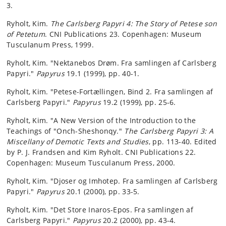
3.
Ryholt, Kim.
The Carlsberg Papyri 4: The Story of Petese son
of Petetum
. CNI Publications 23. Copenhagen: Museum
Tusculanum Press, 1999.
Ryholt, Kim. "Nektanebos Drøm. Fra samlingen af Carlsberg
Papyri."
Papyrus
19.1 (1999), pp. 40-1.
Ryholt, Kim. "Petese-Fortællingen, Bind 2. Fra samlingen af
Carlsberg Papyri."
Papyrus
19.2 (1999), pp. 25-6.
Ryholt, Kim. "A New Version of the Introduction to the
Teachings of "Onch-Sheshonqy."
The Carlsberg Papyri 3: A
Miscellany of Demotic Texts and Studies
, pp. 113-40. Edited
by P. J. Frandsen and Kim Ryholt. CNI Publications 22.
Copenhagen: Museum Tusculanum Press, 2000.
Ryholt, Kim. "Djoser og Imhotep. Fra samlingen af Carlsberg
Papyri."
Papyrus
20.1 (2000), pp. 33-5.
Ryholt, Kim. "Det Store Inaros-Epos. Fra samlingen af
Carlsberg Papyri."
Papyrus
20.2 (2000), pp. 43-4.