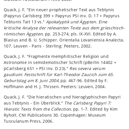
Quack, J. F. "Ein neuer prophetischer Text aus Tebtynis
(Papyrus Carlsberg 399 + Papyrus PSI inv. D. 17 + Papyrus
Tebtunis Tait 13 vs."
Apokalyptik und Ägypten. Eine
kritische Analyse der relevanten Texte aus dem grieschisch-
römischen Ägypten
, pp. 253-274, pls. IX-XVI. Edited by A.
Blasius and B. U. Schipper. Orientalia Lovaniensia Analecta,
107. Leuven - Paris - Sterling: Peeters, 2002.
Quack, J. F. "Fragmente memphitischer Religion und
Astronomie in semidemotischer Schrift (pBerlin 14402 +
pCarlsberg 651 + PSI Inv. D 23)."
Res severa verum
gaudium: Festschrift für Karl-Theodor Zauzich zum 65.
Geburtstag am 8. Juni 2004
, pp. 467-96. Edited by F.
Hoffmann and H. J. Thissen. Peeters: Leuven, 2004.
Quack, J. F. "Die hieratischen und hieroglyphischen Papyri
aus Tebtynis - Ein Überblick."
The Carlsberg Papyri 7:
Hieratic Texts from the Collection
, pp. 1-7. Edited by Kim
Ryholt. CNI Publications 30. Copenhagen: Museum
Tusculanum Press, 2006.