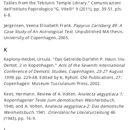
Tables from the Tebtunis Temple Library." Comunicazioni
dell'Istituto Papirologico "G. Vitelli" 9 (2011), pp. 39-51, pls.
6-8.
Jørgensen, Veena Elisabeth Frank.
Papyrus Carlsberg 89. A
Case Study of An Astrological Text
. Unpublished MA thesis.
University of Copenhagen, 2005.
K
Kaplony-Heckel, Ursula. "Das Getreide-Darlehn P. Haun. Inv.
Demot. 2 in Kopenhagen."
Acts of the Seventh International
Conference of Demotic Studies, Copenhagen, 23-27 August
1999
, pp. 229-48. Edited by K. Ryholt. CNI Publications, 27;
Copenhagen: Museum Tusculanum Press, 2002.
Kees, Hermann. Review of A. Volten,
Analecta aegyptiaca 1:
Kopenhagener Texte zum demotischen Weisheitsbuch
,
1940, and A. Volten,
Analecta aegyptiaca 2: Das demotische
Weisheitsbuch
, 1941.
Orientalische Literaturzeitung
46
(1943), pp. 16-9.