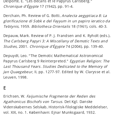
Delporte, E. "Les décans et le Papyrus Carlsberg."
Chronique d'Égypte
17 (1942), pp. 91-4.
Derchain, Ph. Review of G. Botti,
Analecta aegyptiaca 8: La
glorificazione di Sobk e del Fayyum in un papiro ieratico da
Tebtynis
, 1959.
Bibliotheca Orientalis
18 (1961), cols. 40-3.
Depauw, Mark. Review of P. J. Frandsen and K. Ryholt (eds.),
The Carlsberg Papyri 3: A Miscellany of Demotic Texts and
Studies,
2001.
Chronique d'Égypte
74 (2004), pp. 139-40.
Depuydt, Leo. "The Demotic Mathematical Astronomical
Papyrus Carlsberg 9 Reinterpreted."
Egyptian Religion: The
Last Thousand Years. Studies Dedicated to the Memory of
Jan Quaegebeur,
II, pp. 1277-97. Edited by W. Clarysse et al.
Leuven, 1998.
E
Erichsen, W.
Faijumische Fragmente der Reden des
Agathonicus Bischofs von Tarsus
. Det Kgl. Danske
Videnskabernes Selskab, Historisk-filologiske Meddelelser,
vol. XIX, no. 1. København: Ejnar Munksgaard, 1932.